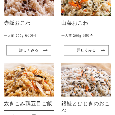
赤飯おこわ
山菜おこわ
600円
580円
一人前 200g
一人前 200g
詳しくみる
詳しくみる
お知らせ
おすすめ
お弁当
朔日おこわ
スタッフの声
店舗情報
配達について
ご注文
炊きこみ鶏五目ご飯
銀鮭とひじきのおこ
わ